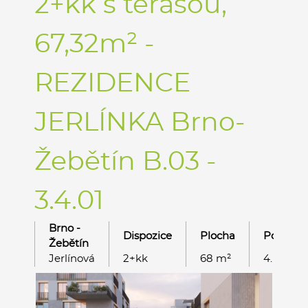
2+kk s terasou,
67,32m² -
REZIDENCE
JERLÍNKA Brno-
Žebětín B.03 -
3.4.01
Brno -
Dispozice
Plocha
Podlaží
Žebětín
Jerlínová
2+kk
68 m²
4. NP