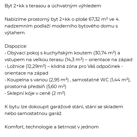
Byt 2+kk s terasou a úchvatným výhledem
Nabízíme prostorný byt 2+kk o ploše 67,32 m² ve 4.
nadzemním podlaží moderního bytového domu s
výtahem.
Dispozice:
• Obývací pokoj s kuchyňským koutem (30,74 m²) a
vstupem na velkou terasu (14,3 m²) – orientace na západ
• Ložnice (12,29m²) – klidná zóna pro Váš odpočinek -
orientace na západ
• Koupelna s vanou (2,95 m²) , samostatné WC (1,44 m²),
prostorná předsíň (5,60 m²)
• Sklepní kóje v ceně (2 m²)
K bytu lze dokoupit garážové stání, stání se skladem
nebo samostatnou garáž.
Komfort, technologie a šetrnost v jednom