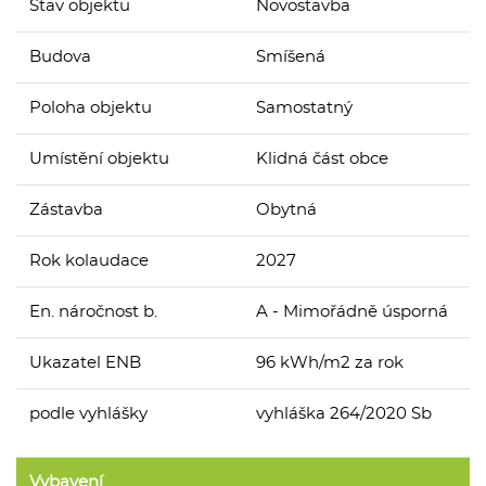
Stav objektu
Novostavba
Budova
Smíšená
Poloha objektu
Samostatný
Umístění objektu
Klidná část obce
Zástavba
Obytná
Rok kolaudace
2027
En. náročnost b.
A - Mimořádně úsporná
Ukazatel ENB
96 kWh/m2 za rok
podle vyhlášky
vyhláška 264/2020 Sb
Vybavení