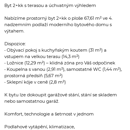
Byt 2+kk s terasou a úchvatným výhledem
Nabízíme prostorný byt 2+kk o ploše 67,61 m² ve 4.
nadzemním podlaží moderního bytového domu s
výtahem.
Dispozice:
• Obývací pokoj s kuchyňským koutem (31 m²) a
vstupem na velkou terasu (14,3 m²)
• Ložnice (12,29 m²) – klidná zóna pro Váš odpočinek
• Koupelna s vanou (2,91 m²), samostatné WC (1,44 m²),
prostorná předsíň (5,67 m²)
• Sklepní kóje v ceně (2,8 m²)
K bytu lze dokoupit garážové stání, stání se skladem
nebo samostatnou garáž.
Komfort, technologie a šetrnost v jednom
Podlahové vytápění, klimatizace,