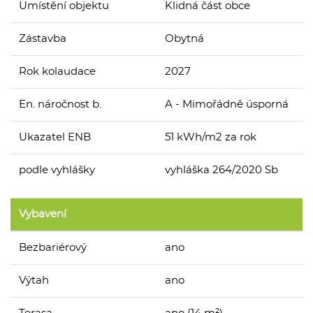
Umístění objektu
Klidná část obce
Zástavba
Obytná
Rok kolaudace
2027
En. náročnost b.
A - Mimořádně úsporná
Ukazatel ENB
51 kWh/m2 za rok
podle vyhlášky
vyhláška 264/2020 Sb
Vybavení
Bezbariérový
ano
Výtah
ano