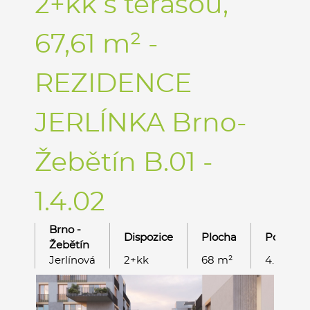
2+kk s terasou,
67,61 m² -
REZIDENCE
JERLÍNKA Brno-
Žebětín B.01 -
1.4.02
Brno -
Dispozice
Plocha
Podlaží
Žebětín
Jerlínová
2+kk
68 m²
4. NP