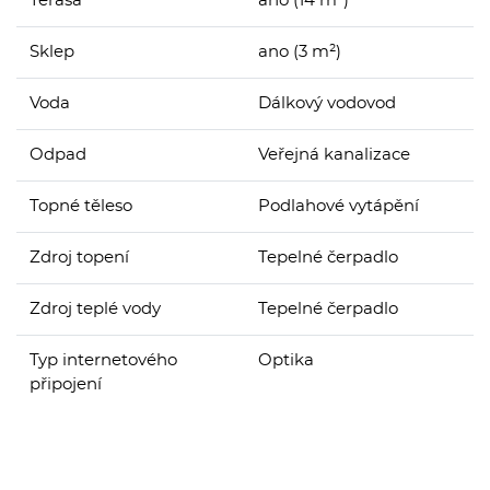
Terasa
ano (14 m²)
Sklep
ano (3 m²)
Voda
Dálkový vodovod
Odpad
Veřejná kanalizace
Topné těleso
Podlahové vytápění
Zdroj topení
Tepelné čerpadlo
Zdroj teplé vody
Tepelné čerpadlo
Typ internetového
Optika
připojení