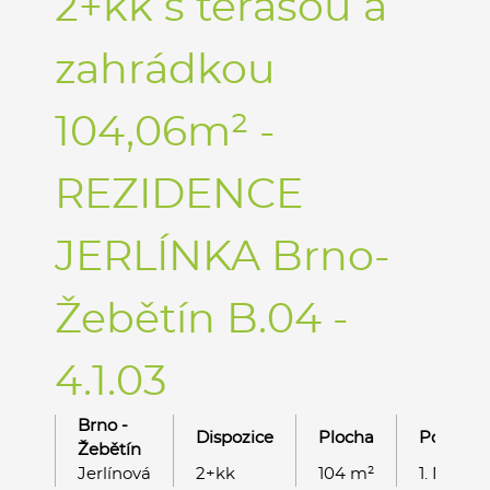
2+kk s terasou a
zahrádkou
104,06m² -
REZIDENCE
JERLÍNKA Brno-
Žebětín B.04 -
4.1.03
Brno -
Dispozice
Plocha
Podlaží
Žebětín
Jerlínová
2+kk
104 m²
1. NP