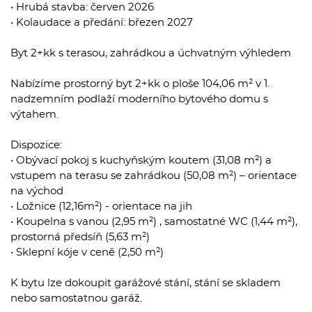
• Hrubá stavba: červen 2026
• Kolaudace a předání: březen 2027
Byt 2+kk s terasou, zahrádkou a úchvatným výhledem
Nabízíme prostorný byt 2+kk o ploše 104,06 m² v 1.
nadzemním podlaží moderního bytového domu s
výtahem.
Dispozice:
• Obývací pokoj s kuchyňským koutem (31,08 m²) a
vstupem na terasu se zahrádkou (50,08 m²) – orientace
na východ
• Ložnice (12,16m²) - orientace na jih
• Koupelna s vanou (2,95 m²) , samostatné WC (1,44 m²),
prostorná předsíň (5,63 m²)
• Sklepní kóje v ceně (2,50 m²)
K bytu lze dokoupit garážové stání, stání se skladem
nebo samostatnou garáž.