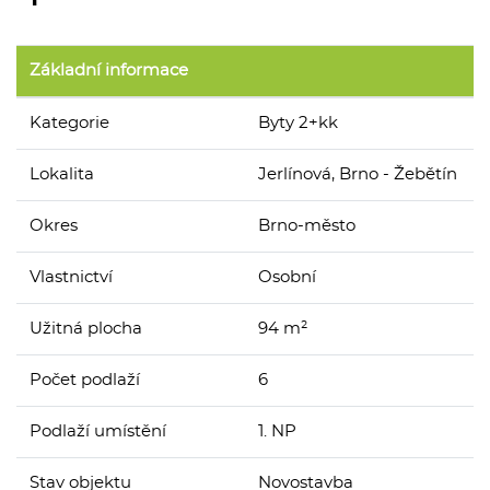
Základní informace
Kategorie
Byty 2+kk
Lokalita
Jerlínová, Brno - Žebětín
Okres
Brno-město
Vlastnictví
Osobní
Užitná plocha
94 m²
Počet podlaží
6
Podlaží umístění
1. NP
Stav objektu
Novostavba