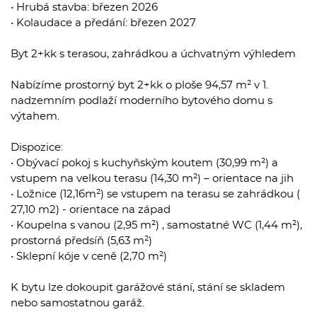
• Hrubá stavba: březen 2026
• Kolaudace a předání: březen 2027
Byt 2+kk s terasou, zahrádkou a úchvatným výhledem
Nabízíme prostorný byt 2+kk o ploše 94,57 m² v 1.
nadzemním podlaží moderního bytového domu s
výtahem.
Dispozice:
• Obývací pokoj s kuchyňským koutem (30,99 m²) a
vstupem na velkou terasu (14,30 m²) – orientace na jih
• Ložnice (12,16m²) se vstupem na terasu se zahrádkou (
27,10 m2) - orientace na západ
• Koupelna s vanou (2,95 m²) , samostatné WC (1,44 m²),
prostorná předsíň (5,63 m²)
• Sklepní kóje v ceně (2,70 m²)
K bytu lze dokoupit garážové stání, stání se skladem
nebo samostatnou garáž.