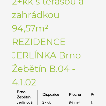
2+kk s terasou a
zahrádkou
94,57m² -
REZIDENCE
JERLÍNKA Brno-
Žebětín B.04 -
4.1.02
Brno -
Dispozice
Plocha
Podlaží
Žebětín
Jerlínová
2+kk
94 m²
1. NP