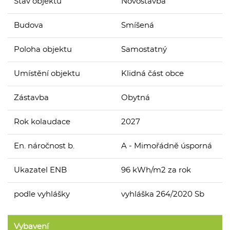
Stav objektu
Novostavba
Budova
Smíšená
Poloha objektu
Samostatný
Umístění objektu
Klidná část obce
Zástavba
Obytná
Rok kolaudace
2027
En. náročnost b.
A - Mimořádně úsporná
Ukazatel ENB
96 kWh/m2 za rok
podle vyhlášky
vyhláška 264/2020 Sb
Vybavení