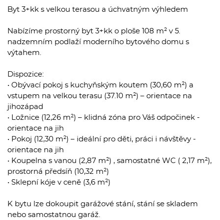
Byt 3+kk s velkou terasou a úchvatným výhledem
Nabízíme prostorný byt 3+kk o ploše 108 m² v 5.
nadzemním podlaží moderního bytového domu s
výtahem.
Dispozice:
• Obývací pokoj s kuchyňským koutem (30,60 m²) a
vstupem na velkou terasu (37.10 m²) – orientace na
jihozápad
• Ložnice (12,26 m²) – klidná zóna pro Váš odpočinek -
orientace na jih
• Pokoj (12,30 m²) – ideální pro děti, práci i návštěvy -
orientace na jih
• Koupelna s vanou (2,87 m²) , samostatné WC ( 2,17 m²),
prostorná předsíň (10,32 m²)
• Sklepní kóje v ceně (3,6 m²)
K bytu lze dokoupit garážové stání, stání se skladem
nebo samostatnou garáž.