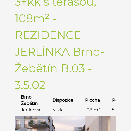
3+kk s terasou,
108m² -
REZIDENCE
JERLÍNKA Brno-
Žebětín B.03 -
3.5.02
Brno -
Dispozice
Plocha
Podlaží
Žebětín
Jerlínová
3+kk
108 m²
5. NP