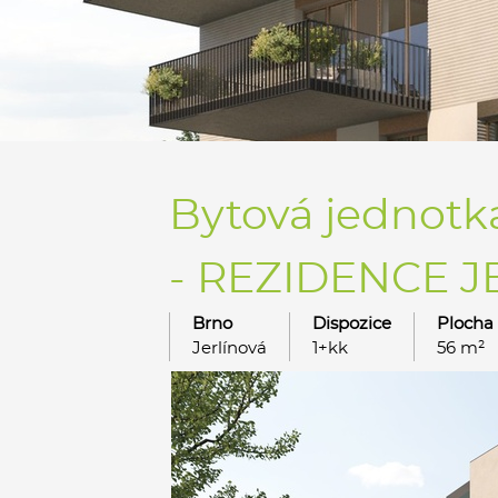
Bytová jednotka
- REZIDENCE JE
Brno
Dispozice
Plocha
Jerlínová
1+kk
56 m²