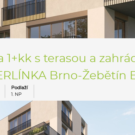
 1+kk s terasou a zahrá
RLÍNKA Brno-Žebětín B.0
Podlaží
1. NP