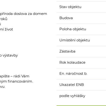
Stav objektu
– příroda doslova za domem
Budova
kroků
i
Poloha objektu
vní život
Umístění objektu
Zástavba
p výstavby
Rok kolaudace
En. náročnost b.
apište – rádi Vám
dným financováním.
Ukazatel ENB
vu.
podle vyhlášky