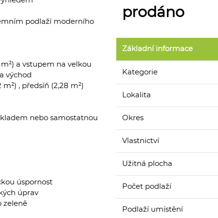
 výhledem
prodáno
dzemním podlaží moderního
Základní informace
 m²) a vstupem na velkou
Kategorie
na východ
m²) , předsíň (2,28 m²)
Lokalita
se skladem nebo samostatnou
Okres
Vlastnictví
Užitná plocha
ickou úspornost
Počet podlaží
ských úprav
o zeleně
Podlaží umístění