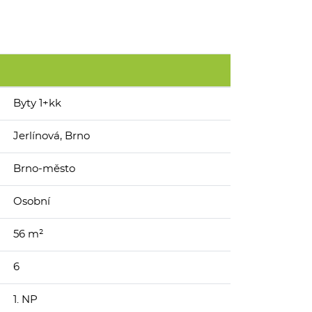
Byty 1+kk
Jerlínová, Brno
Brno-město
Osobní
56 m²
6
1. NP