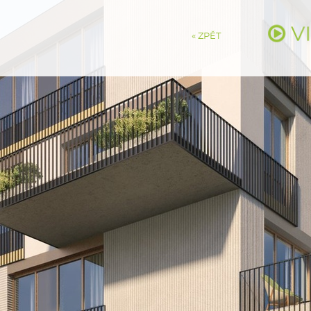
V
« ZPĚT