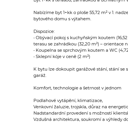
Byt 1+kk s terasou, zahrádkou a úchvatným
Nabízíme byt 1+kk o ploše 55,72 m² v 1. na
bytového domu s výtahem.
Dispozice:
• Obývací pokoj s kuchyňským koutem (16,52
terasu se zahrádkou (32,20 m²) – orientace 
• Koupelna se sprchovým koutem a WC (4,72 
• Sklepní kóje v ceně (2 m²)
K bytu lze dokoupit garážové stání, stání 
garáž.
Komfort, technologie a šetrnost v jednom
Podlahové vytápění, klimatizace,
Venkovní žaluzie, trojskla, důraz na energet
Nadstandardní provedení s možností klient
Vzdušná architektura, soukromí a výhledy d