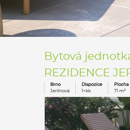
Bytová jednotka
REZIDENCE JERL
Brno
Dispozice
Plocha
Jerlínová
1+kk
71 m²