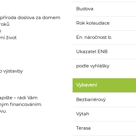
Budova
– příroda doslova za domem
Rok kolaudace
kroků
i
En. náročnost b.
vní život
Ukazatel ENB
podle vyhlášky
p výstavby
Vybavení
apište – rádi Vám
Bezbariérový
dným financováním.
vu.
Výtah
Terasa