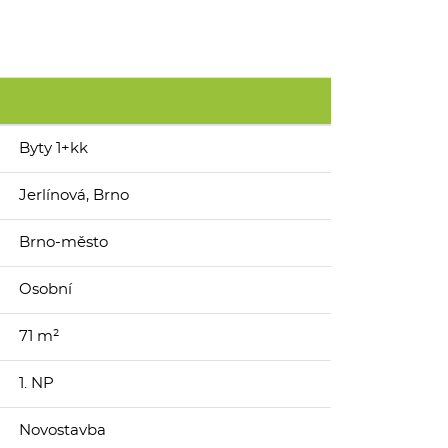
Byty 1+kk
Jerlínová, Brno
Brno-město
Osobní
71 m²
1. NP
Novostavba