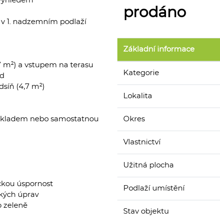
 výhledem
prodáno
² v 1. nadzemním podlaží
Základní informace
7 m²) a vstupem na terasu
Kategorie
od
dsíň (4,7 m²)
Lokalita
se skladem nebo samostatnou
Okres
Vlastnictví
Užitná plocha
ickou úspornost
Podlaží umístění
ských úprav
o zeleně
Stav objektu