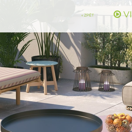
V
« ZPĚT