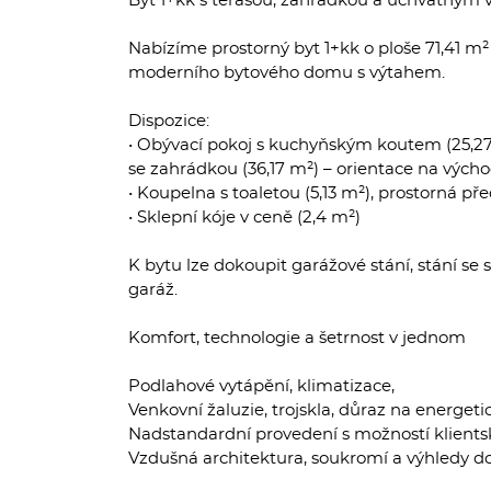
Byt 1+kk s terasou, zahrádkou a úchvatným
Nabízíme prostorný byt 1+kk o ploše 71,41 m
moderního bytového domu s výtahem.
Dispozice:
• Obývací pokoj s kuchyňským koutem (25,2
se zahrádkou (36,17 m²) – orientace na vých
• Koupelna s toaletou (5,13 m²), prostorná pře
• Sklepní kóje v ceně (2,4 m²)
K bytu lze dokoupit garážové stání, stání 
garáž.
Komfort, technologie a šetrnost v jednom
Podlahové vytápění, klimatizace,
Venkovní žaluzie, trojskla, důraz na energet
Nadstandardní provedení s možností klient
Vzdušná architektura, soukromí a výhledy d