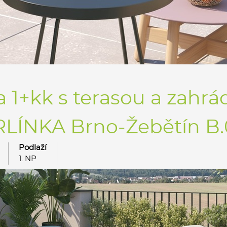
 1+kk s terasou a zahrád
ÍNKA Brno-Žebětín B.06
Podlaží
1. NP