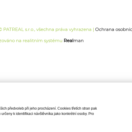
© PATREAL s.r.o., všechna práva vyhrazena |
Ochrana osobníc
zováno na realitním systému
Real
man
ch předvoleb při jeho procházení. Cookies třetích stran pak
rčeny k identifikaci návštěvníka jako konkrétní osoby. Pro