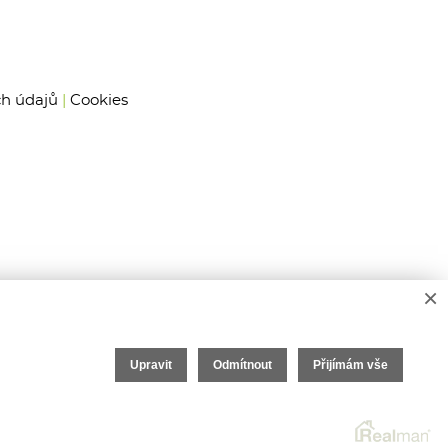
h údajů
|
Cookies
×
Upravit
Odmítnout
Přijímám vše